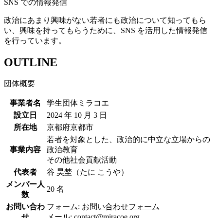
SNS での情報発信
政治にあまり興味がない若者にも政治について知ってもら
い、興味を持ってもらうために、SNS を活用した情報発信
を行っています。
OUTLINE
団体概要
事業者名
学生団体ミラコエ
設立日
2024 年 10 月 3 日
所在地
京都府京都市
若者を対象とした、政治的に中立な立場からの
事業内容
政治教育
その他社会貢献活動
代表者
谷 昊埜（たに こうや）
メンバー人
20 名
数
お問い合わ
フォーム:
お問い合わせフォーム
せ
メール:
contact@miracoe.org