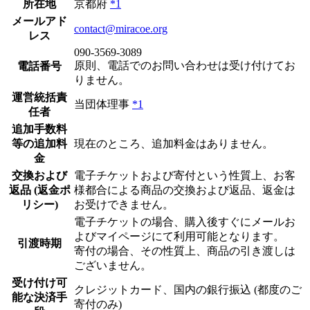
所在地
京都府
*1
メールアド
contact@miracoe.org
レス
090-3569-3089
原則、電話でのお問い合わせは受け付けてお
電話番号
りません。
運営統括責
当団体理事
*1
任者
追加手数料
等の追加料
現在のところ、追加料金はありません。
金
交換および
電子チケットおよび寄付という性質上、お客
返品 (返金ポ
様都合による商品の交換および返品、返金は
リシー)
お受けできません。
電子チケットの場合、購入後すぐにメールお
よびマイページにて利用可能となります。
引渡時期
寄付の場合、その性質上、商品の引き渡しは
ございません。
受け付け可
クレジットカード、国内の銀行振込 (都度のご
能な決済手
寄付のみ)