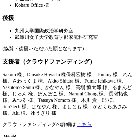
Koharu Office 様
後援
九州大学国際政治学研究室
武庫川女子大学教育学部家庭科研究室
(協賛・後援いただいた順となります)
支援者（クラウドファンディング）
Sakura 様、Daisuke Hayashi 様保科宏樹 様、Tommy 様、れん
様、さわっくま 様、Akito Shitara 様、Fumie Ichikawa 様、
Yasutomo Sanui 様、かなやん 様、高場 慎太郎 様、るまんど
様、じゅん 様、ぽんぽこ 様、Narumi Chong 様、長瀬拓也
様、みつる 様、Tatsuya Nomoto 様、木川 貴一郎 様、
rino7tech 様、はなやん 様、よしとも 様、かどくらあさみ
様、Aki 様、ゆうぎり 様
クラウドファンディングの詳細は
こちら