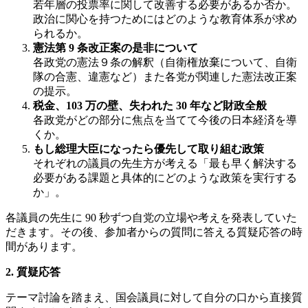
若年層の投票率に関して改善する必要があるか否か。
政治に関⼼を持つためにはどのような教育体系が求め
られるか。
憲法第 9 条改正案の是⾮について
各政党の憲法９条の解釈（⾃衛権放棄について、⾃衛
隊の合憲、違憲など）また各党が関連した憲法改正案
の提⽰。
税⾦、103 万の壁、失われた 30 年など財政全般
各政党がどの部分に焦点を当てて今後の⽇本経済を導
くか。
もし総理⼤⾂になったら優先して取り組む政策
それぞれの議員の先⽣⽅が考える「最も早く解決する
必要がある課題と具体的にどのような政策を実⾏する
か」。
各議員の先生に 90 秒ずつ自党の立場や考えを発表していた
だきます。その後、参加者からの質問に答える質疑応答の時
間があります。
2. 質疑応答
テーマ討論を踏まえ、国会議員に対して自分の口から直接質